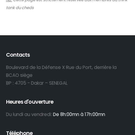
tank du cheds
Contacts
Boulevard de la Défense X Rue du Port, derrière la
BCAO siège
BP : 4705 - Dakar – SENEGAL
Heures d'ouverture
Du lundi au vendredi:
De 8h:00mn à 17h:00mn
Téléphone