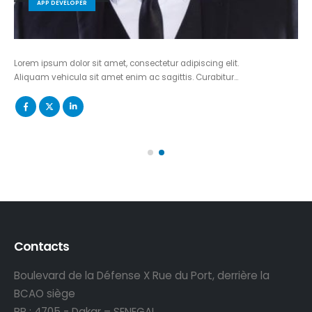
APP DEVELOPER
Lorem ipsum dolor sit amet, consectetur adipiscing elit.
Aliquam vehicula sit amet enim ac sagittis. Curabitur…
Contacts
Boulevard de la Défense X Rue du Port, derrière la
BCAO siège
BP : 4705 - Dakar – SENEGAL