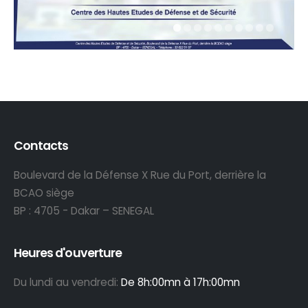
Contacts
Boulevard de la Défense X Rue du Port, derrière la
BCAO siège
BP : 4705 - Dakar – SENEGAL
Heures d'ouverture
Du lundi au vendredi:
De 8h:00mn à 17h:00mn