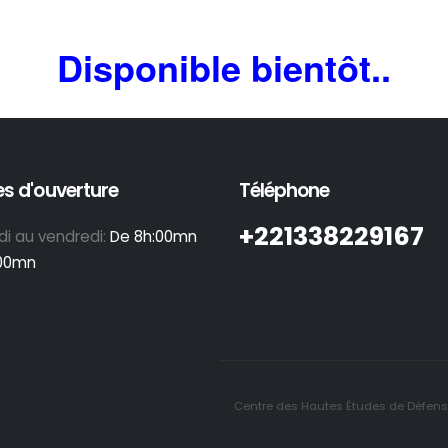
Disponible bientôt..
s d'ouverture
Téléphone
+221338229167
di au vendredi:
De 8h:00mn
:00mn
Centre des Hautes Études de Défense 