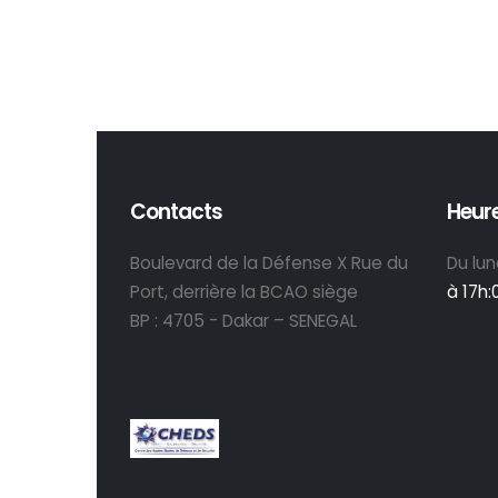
Contacts
Heure
Boulevard de la Défense X Rue du
Du lun
Port, derrière la BCAO siège
à 17h
BP : 4705 - Dakar – SENEGAL