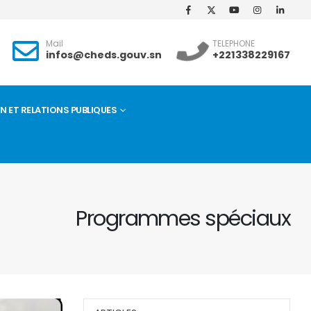
Mail
TELEPHONE
infos@cheds.gouv.sn
+221338229167
ET RELATIONS PUBLIQUES
Programmes spéciaux