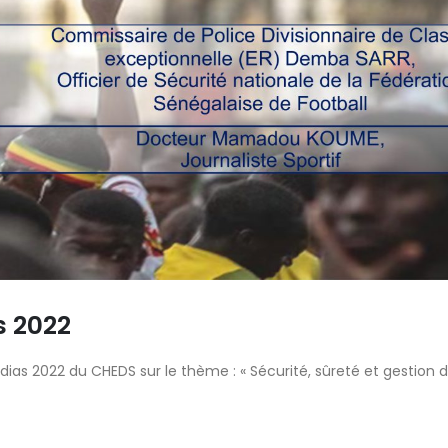
APPEL A CANDIDATURE –
Appels à candida
RECRUTEMENT DE CHERCHEURS
Masters du CHED
4 août 2026
21 juillet 2026
APPEL À CANDIDATURE POUR LE
Quatorzième ses
RECRUTEMENT DE CHERCHEURS
d’orientation po
défense et dipl
4 août 2026
15 juin 2026
Sécurité territoriale : le CHEDS et
la DGAT renforcent les capacités
Audiences et co
des gouverneurs et préfets en
CHEDS : le CICR e
ière de renseignement
cœur des échan
illet 2026
26 janvier 2026
s 2022
ias 2022 du CHEDS sur le thème : « Sécurité, sûreté et gestion 