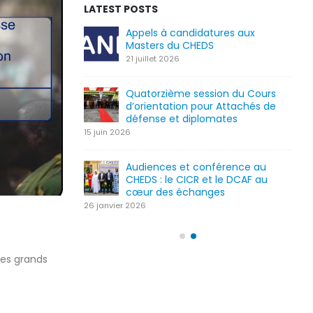
LATEST POSTS
tures aux
APPEL A CANDIDATURE –
S
RECRUTEMENT DE CHERCHEURS
4 août 2026
sion du Cours
APPEL À CANDIDATURE POUR LE
ur Attachés de
RECRUTEMENT DE CHERCHEURS
omates
4 août 2026
15 ju
Sécurité territoriale : le CHEDS et
nférence au
la DGAT renforcent les capacités
t le DCAF au
des gouverneurs et préfets en
ges
matière de renseignement
22 juillet 2026
26 ja
des grands