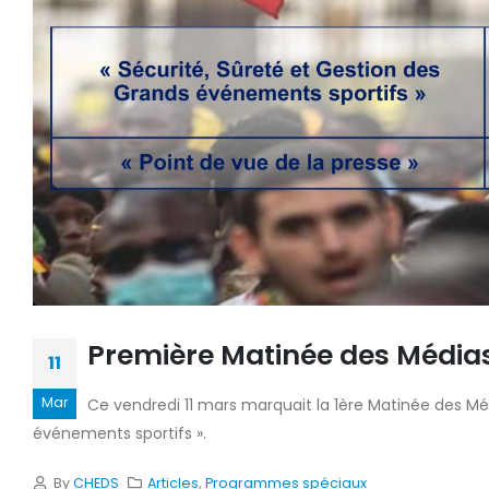
mat
22 ju
Première Matinée des Média
11
Mar
Ce vendredi 11 mars marquait la 1ère Matinée des Méd
événements sportifs ».
By
CHEDS
Articles
,
Programmes spéciaux