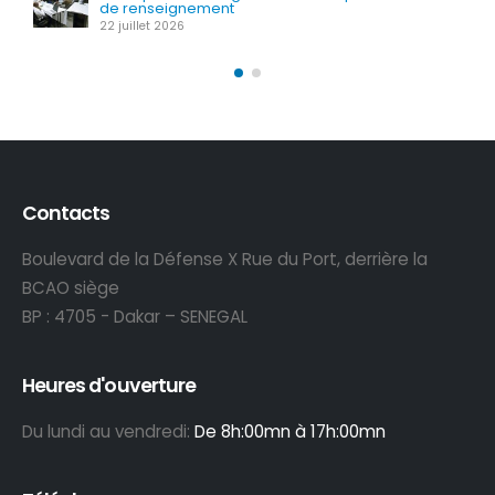
de renseignement
22 juillet 2026
Contacts
Boulevard de la Défense X Rue du Port, derrière la
BCAO siège
BP : 4705 - Dakar – SENEGAL
Heures d'ouverture
Du lundi au vendredi:
De 8h:00mn à 17h:00mn